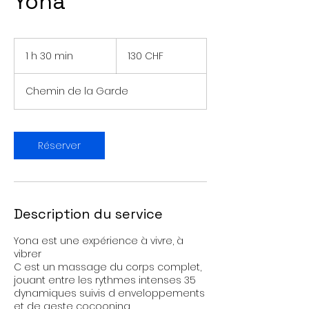
Yona
130
francs
1 h 30 min
1
130 CHF
suisses
3
0
Chemin de la Garde
m
i
n
Réserver
Description du service
Yona est une expérience à vivre, à
vibrer
C est un massage du corps complet,
jouant entre les rythmes intenses 35
dynamiques suivis d enveloppements
et de geste cocooning.