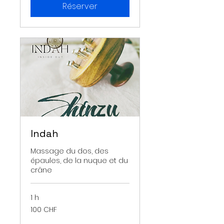
Réserver
Indah
Massage du dos, des
épaules, de la nuque et du
crâne
1 h
100
100 CHF
francs
suisses