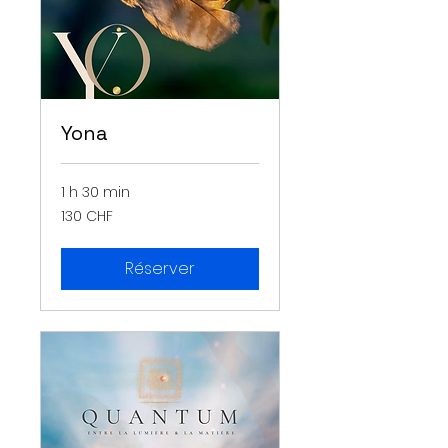
Yona
1 h 30 min
130
130 CHF
francs
suisses
Réserver