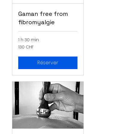
Gaman free from
fibromyalgie
1 h 30 min
130
130 CHF
francs
suisses
Réserver