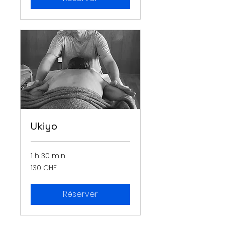
Ukiyo
1 h 30 min
130
130 CHF
francs
suisses
Réserver