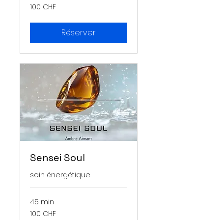
100
100 CHF
francs
suisses
Réserver
Sensei Soul
soin énergétique
45 min
100
100 CHF
francs