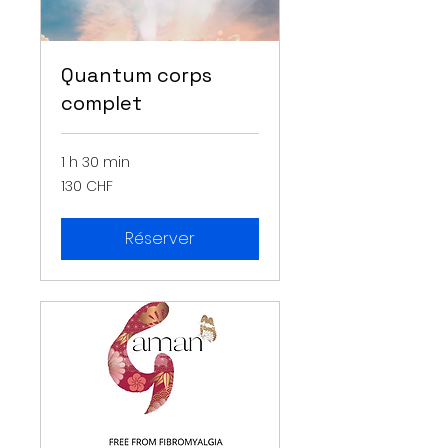
Quantum corps
complet
1 h 30 min
130
130 CHF
francs
suisses
Réserver