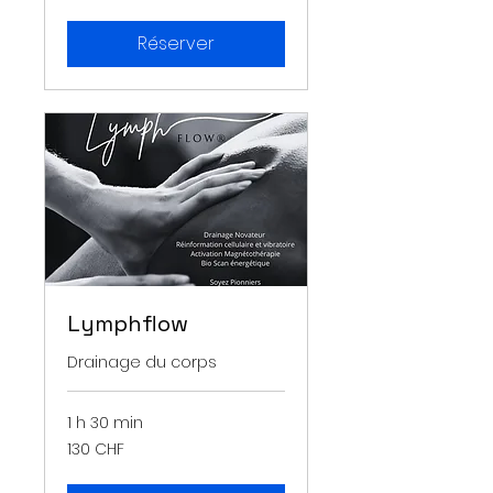
suisses
Réserver
Lymphflow
Drainage du corps
1 h 30 min
130
130 CHF
francs
suisses