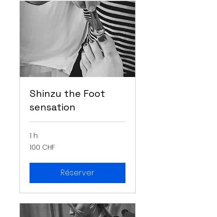
Shinzu the Foot
sensation
1 h
100
100 CHF
francs
suisses
Réserver