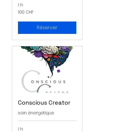
1 h
100
100 CHF
francs
suisses
Réserver
Conscious Creator
soin énergétique
1 h