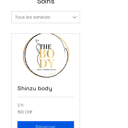
Soins
Tous les services
Shinzu body
2 h
150
150 CHF
francs
suisses
Réserver