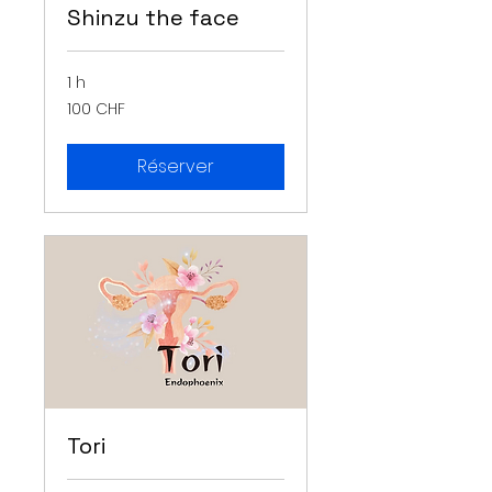
Shinzu the face
1 h
100
100 CHF
francs
suisses
Réserver
Tori