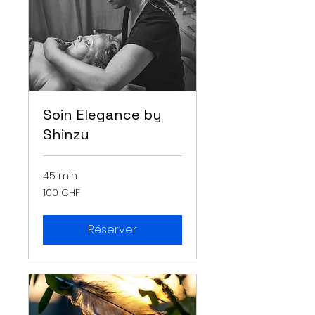
Soin Elegance by
Shinzu
45 min
100
100 CHF
francs
suisses
Réserver