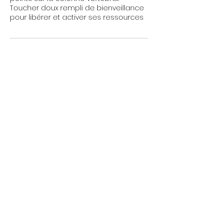
Toucher doux rempli de bienveillance
pour libérer et activer ses ressources
Politique d'annulation
Pour annuler ou changer de RDV merci
de me contacter min 24h avant
Coordonnées
Chemin de la Garde 19, Arconciel,
Switzerland
sylviane.ocoeurdesoi@gmail.com