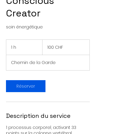
Conscious
Creator
soin énergétique
100
francs
1 h
1
100 CHF
suisses
Chemin de la Garde
Réserver
Description du service
1 processus corporel, activant 33
points sur la colonne vertébral.